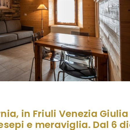
nati in Italia, Borgo Soandri di Sutrio gira la boa dei suo
 anni di crescita costante non solo per l’Albergo Diffus
cooperato per sviluppare un turismo […]
nia, in Friuli Venezia Giulia 
resepi e meraviglia. Dal 6 d