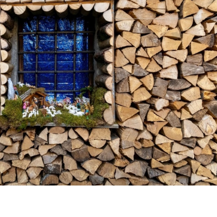
cende di meraviglia. Tra le pietre antiche di questo inc
nte Zoncolan, la rassegna “Borghi e Presepi” torna a far