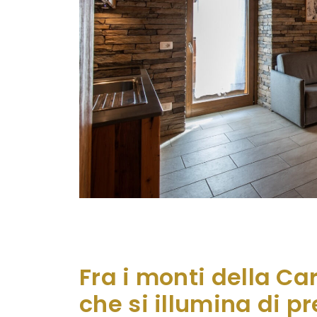
Sorto nel 2000 fra i primi Alberghi Diffusi 
più che lusinghiero. Sono stati infatti 25
contribuito a far conoscere, con cui ha 
Fra i monti della Car
che si illumina di p