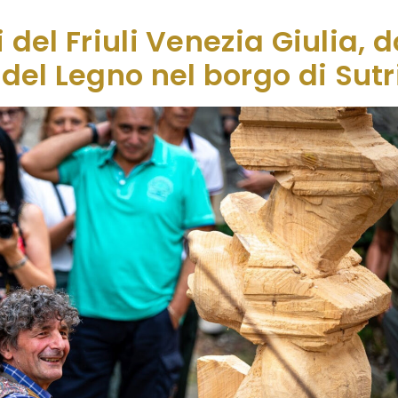
lle antiche case, lungo le vie […]
i del Friuli Venezia Giulia,
del Legno nel borgo di Sutr