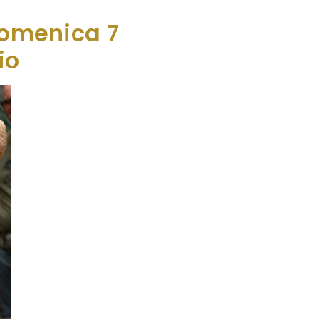
 domenica 7
io