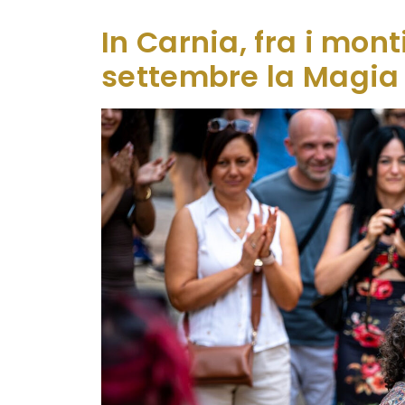
air, diffuso nelle corti e sotto i portici de
In Carnia, fra i mont
settembre la Magia 