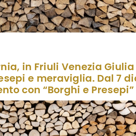
cende di meraviglia. Tra le pietre antiche di questo inc
nte Zoncolan, la rassegna “Borghi e Presepi” torna a far
e […]
nia, in Friuli Venezia Giulia 
resepi e meraviglia. Dal 7 d
to con “Borghi e Presepi”