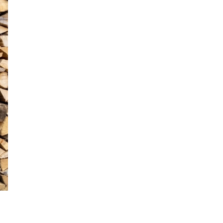
antevole borgo della Carnia in Friuli
si racconto collettivo: un Natale en plein