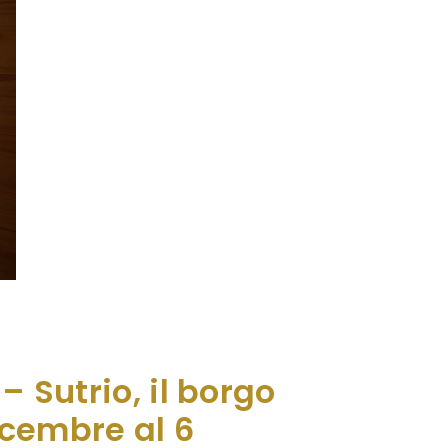
i primi 25 anni di attività con un bilancio
o, ma anche per il territorio che ha
– Sutrio, il borgo
icembre al 6