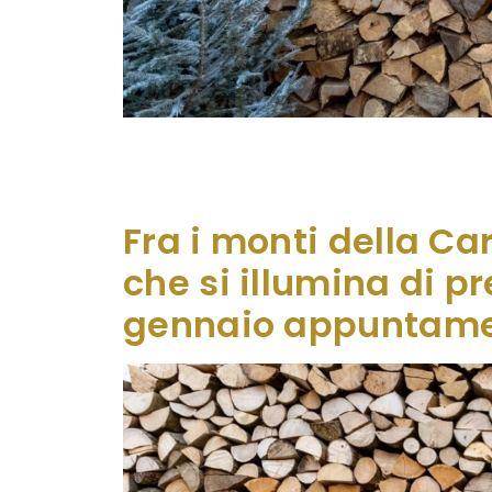
Dal 6 dicembre al 6 gennaio, Sutrio si ac
Venezia Giulia e il profilo sereno del mo
air, diffuso nelle corti e sotto i portici dell
Fra i monti della Car
che si illumina di p
gennaio appuntamen