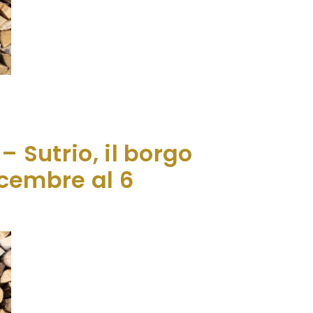
antevole borgo della Carnia in Friuli
si racconto collettivo: un Natale en plein
– Sutrio, il borgo
icembre al 6