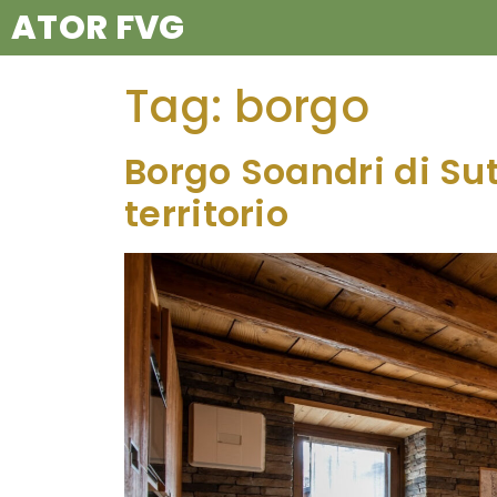
ATOR FVG
Tag:
borgo
Borgo Soandri di Sutr
territorio