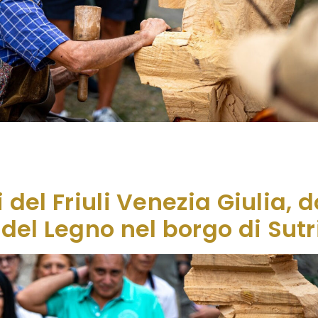
zia Giulia, appuntamento a Sutrio domenica 7 settembre
 sotto i porticati di questo incantevole borgo ai piedi 
 unici, svelano i segreti di un […]
i del Friuli Venezia Giulia,
del Legno nel borgo di Sutr