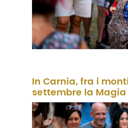
Fra i monti della Carnia, in Friuli Vene
caratteristico, lungo le vie, nei cortili,
legno che realizzano in diretta i loro pezzi
In Carnia, fra i mont
settembre la Magia 