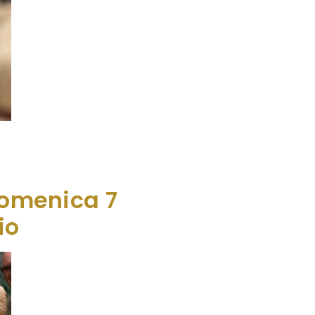
 con Magia del legno. In ogni angolo
del monte Zoncolan si radunano maestri del
 domenica 7
io