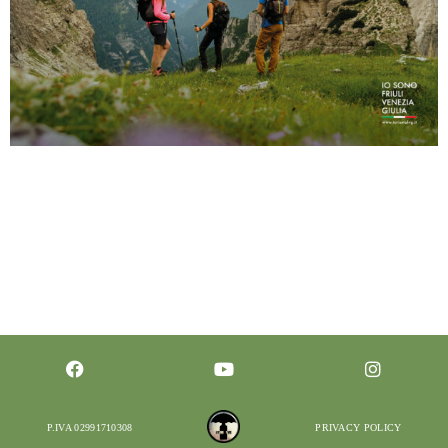
Friuli Venezia Giulia: più che una regione, un mondo
da scoprire. “C’è tutto un mondo” è infatti il nuovo
claim in uscita oggi che accompagnerà per i
prossimi mesi la promozione del Friuli Venezia Giulia
in Italia e all’estero, attraverso un’importante
campagna stampa e digital. E lo stesso messaggio
sarà protagonista anche di un nuovo capitolo […]
P.IVA 02991710308
PRIVACY POLICY