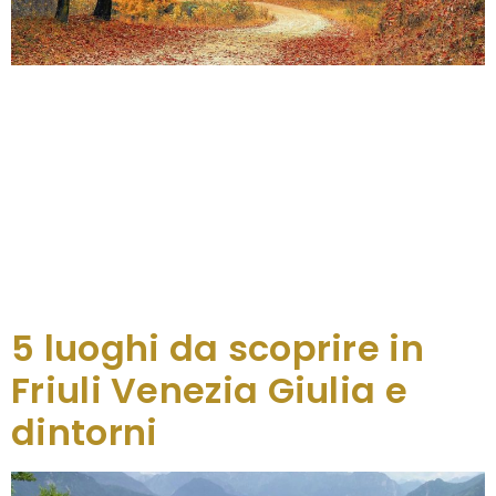
Sostenibilità, attività all’aria aperta, turismo dolce e
responsabile: nel tripudio cromatico del foliage,
dalla montagna pordenonese, attraverso la Carnia
e fino al Tarvisiano, il Friuli Venezia Giulia invita a
mettere a calendario gli appuntamenti imperdibili
per vacanze e week-end d’autunno. Passeggiate
tra malghe e pascoli, astro-trekking guidato,sentieri
attraverso foreste millenarie, tra forre e cascate,
ma […]
5 luoghi da scoprire in
Friuli Venezia Giulia e
dintorni