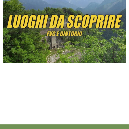
Estate calda? Per ora assolutamente sì. Bene, noi di
ATOR FVG vi proponiamo 5 luoghi da scoprire in
Friuli Venezia Giulia e dintorni, per rilassarvi, distrarvi
e perché no prendere anche un po’ di fresco.
OSPEDALE DI FRANJA L’ospedale partigiano Franja (in
sloveno partizanska bolnica Franja) era un
ospedale segreto attivo durante la seconda
guerra […]