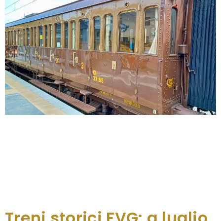
Borghi senza segreti da Sacile a Travesio passando
per Polcenigo, e ancora Cordovado e San Vito al
Tagliamento nel tour sulle tracce di Pasolini, per
giungere a Pordenone al festival più famoso del
libro in compagnia degli autori. Sono tre le tappe
dei Treni storici che a settembre arricchiranno
l’offerta del Friuli Venezia Giulia per […]
Treni storici FVG: a luglio