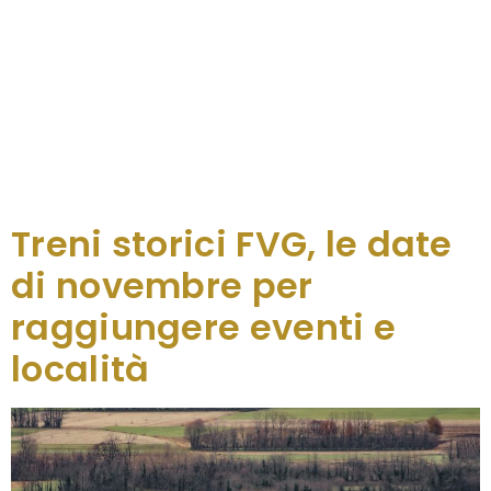
Ancora due occasioni a dicembre per salire a
bordo di un treno storico e raggiungere alcuni
degli appuntamenti dell’avvento in regione, come
la sfilata dei Krampus a Tarvisio e la visita ai
presepi e mercatini di Poffabro, Sacile e Polcenigo.
La programmazione dei “Treni Storici FVG” del 2023
giunge quindi al termine, un’iniziativa promossa
da Fondazione FS e […]
Treni storici FVG, le date
di novembre per
raggiungere eventi e
località