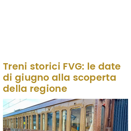
Dopo le date di aprile, maggio e giugno
andate sold out, sono cinque gli appuntamenti a
luglio da mettere a calendario: apre il mese il Treno
delle lame e dei grifoni che sabato 6 luglio partirà
da Pordenone diretto a Cornino con tappa a
Maniago per celebrare la migliore arte fabbrile e
della coltelleria e scoprire i segreti della riserva
Naturale […]
Treni storici FVG: le date
di giugno alla scoperta
della regione