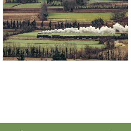
Sono tre le date nel mese di novembre per salire a
bordo di un treno storico e raggiungere alcuni
significativi eventi del mese sul territorio regionale,
un’iniziativa promossa da Fondazione FS e dalla
Regione Friuli Venezia Giulia in collaborazione con
PromoTurismoFVG che punta a promuovere
gli spostamenti a basso impatto ambientale grazie
ad una tariffa speciale, un’offerta di […]