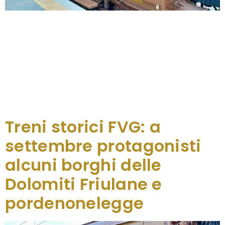
Ancora tre date in ottobre per salire a bordo di
un Centoporte d’epoca e intraprendere un vero e
proprio viaggio nel tempo, raggiungendo località
ed eventi in regione con la possibilità di usufruire di
visite guidate gratuite. Apre il mese il Treno sapori
d’autunnoche domenica 6 ottobre collegherà
Treviso a Cavasso Nuovo in occasione della
decima edizione della “Festa d’autunno […]
Treni storici FVG: a
settembre protagonisti
alcuni borghi delle
Dolomiti Friulane e
pordenonelegge