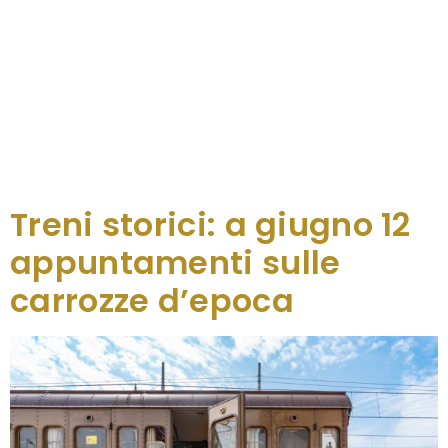
Dai borghi più belli, per scoprirne storia e tradizioni,
ai vigneti del Collio assaporando i vini del territorio,
in un viaggio attraverso il Friuli Venezia Giulia per
raggiungere alcune delle principali manifestazioni
culturali ed enogastronomiche che anticipano e
accolgono l’autunno, tra Friuli Doc,
Pordenonelegge e Gusti di Frontiera. È un
programma ricco quello di questo […]
Treni storici: a giugno 12
appuntamenti sulle
carrozze d’epoca