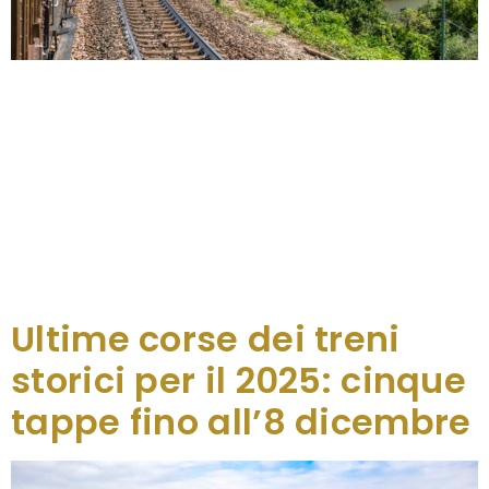
Un focus sull’anniversario dei cinquant’anni dal
terremoto del Friuli Venezia Giulia, 38 corse che
raggiungeranno diverse località e avvenimenti
della regione e un “ponte” verso Pordenone, nel
2027 Capitale italiana della Cultura. Ha ripreso il via
il 12 aprile la corsa dei treni storici che fino al 20
dicembre accompagneranno i passeggeri, a
bordo degli intramontabili “Centoporte”, alla
scoperta […]
Ultime corse dei treni
storici per il 2025: cinque
tappe fino all’8 dicembre