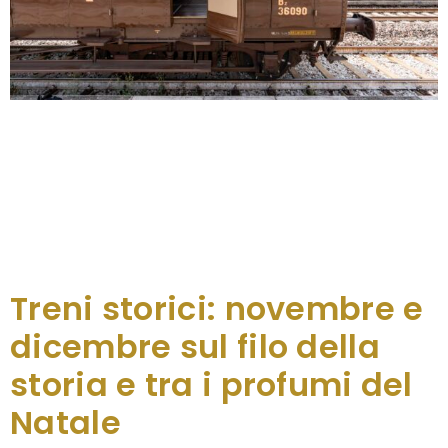
Sono 40 i treni storici che faranno tappa in Friuli
Venezia Giulia nel 2025, di cui undici dedicati a GO!
2025, con percorsi in partenza e arrivo nella
Capitale europea della Cultura di Nova Gorica e
Gorizia, per celebrare la ricorrenza transfrontaliera
che unisce le due città di confine. Ritorna dunque
anche quest’anno l’appuntamento a […]
Treni storici: novembre e
dicembre sul filo della
storia e tra i profumi del
Natale