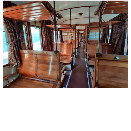
Dopo il successo dell’anno scorso e le prime
quattro date di aprile andate sold out, continua la
programmazione 2024 per viaggiare a bordo dei
treni storici in Friuli Venezia Giulia: dal 5 maggio fino
al 15 dicembre ancora 24 appuntamenti per
raggiungere eventi e località in regione e provare