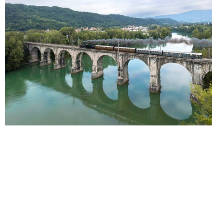
Dalle celebrazioni della Grande Guerra al treno
storico che viaggerà nel gusto alla scoperta di
una delle tradizioni più caratteristiche del territorio,
quella casearia, per arrivare al periodo
dell’avvento tra i krampus e i mercatini di Natale.
Sono ancora cinque le fermate dei Centoporte
per questo 2025, che chiude così il programma dei
40 treni storici, […]