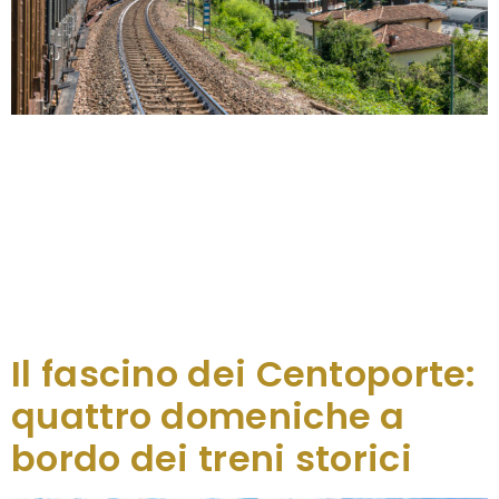
C’è un’estate che non ha fretta, che viaggia sui
binari a bordo di carrozze d’altri tempi, con i
finestrini aperti e attraversando lentamente
paesaggi diversi. È l’estate dei treni storici, pronti
ad accompagnare i passeggeri alla scoperta del
territorio e delle sue principali manifestazioni
anche durante la stagione più calda: tra luglio e
agosto sono dieci […]
Il fascino dei Centoporte:
quattro domeniche a
bordo dei treni storici