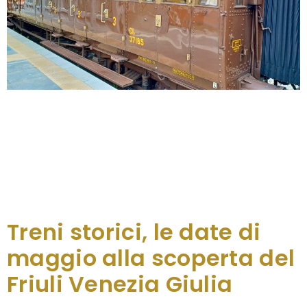
Dopo le date di aprile e maggio andate sold out,
prosegue la programmazione 2024 per viaggiare a
bordo dei treni storici in Friuli Venezia Giulia: quattro
le tappe di giugno e fino al 15 dicembre ancora 20
appuntamenti per raggiungere eventi e località in
regione e provare l’emozione di un viaggio di altri
tempi su carrozze […]
Treni storici, le date di
maggio alla scoperta del
Friuli Venezia Giulia