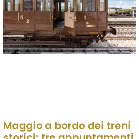
Sono 12 gli appuntamenti che a giugno
accompagneranno i viaggiatori alla scoperta degli
eventi e delle diverse località del Friuli Venezia
Giulia a bordo dei convogli storici: dal treno Xtreme
Days a quello del Confine, dalle Città Unesco al
Viaggio a Reims, tante le occasioni per riscoprire il
territorio attraverso percorsi di tradizioni e bellezza,
ma anche storia, […]
Maggio a bordo dei treni
storici: tre appuntamenti