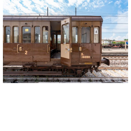
Riparte la corsa dei treni storici che a giugno
attraverseranno il Friuli Venezia Giulia tra il fiume
Stella e le Risorgive, raggiungeranno le terre
dell’Alto Livenza, esploreranno il confine orientale
per poi raggiungere Gemona del Friuli, offrendo
l’occasione di partecipare a uno dei numerosi
appuntamenti inseriti in calendario per