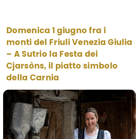
Domenica 1 giugno fra i
monti del Friuli Venezia Giulia
– A Sutrio la Festa dei
Cjarsòns, il piatto simbolo
della Carnia