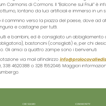
Carmonis di Cormons. Il “Balcone sul Friuli” è infat
otturno, lontano da luci artificiali e immerso in un
de il cammino verso la piazza del paese, dove ad a
anguria e castagne per tutti.
dulti e bambini, ed è consigliato un abbigliamento 
bbligatoria), bastoncini (consigliati) e, per chi de
o. Gli amici a quattro zampe sono i benvenuti.
tazione via mail all’indirizzo
info@prolocovalledi
, 338 4620388 o 328 1552046. Maggiori informazioni
fumbergo.
CHI SIAMO
COMMUNITY