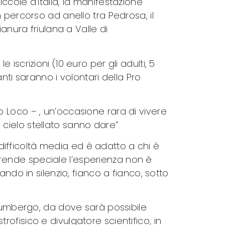
cole d’Italia, la manifestazione
 percorso ad anello tra Pedrosa, il
anura friulana a Valle di
e iscrizioni (10 euro per gli adulti, 5
nti saranno i volontari della Pro
 Loco – , un’occasione rara di vivere
l cielo stellato sanno dare”.
 difficoltà media ed è adatto a chi è
rende speciale l’esperienza non è
ndo in silenzio, fianco a fianco, sotto
ffumbergo, da dove sarà possibile
ofisico e divulgatore scientifico, in