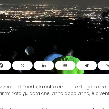
Comune di Faedis, la notte di sabato 9 agosto ha u
a camminata guidata che, anno dopo anno, è dive