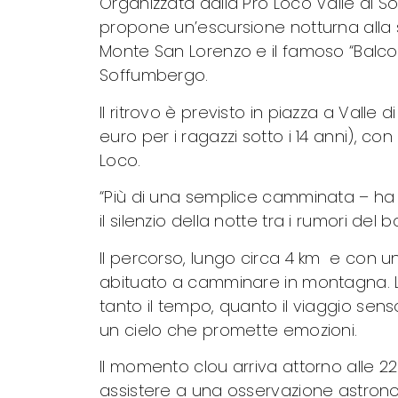
Organizzata dalla Pro Loco Valle di S
propone un’escursione notturna alla s
Monte San Lorenzo e il famoso “Balcone
Soffumbergo.
Il ritrovo è previsto in piazza a Valle d
euro per i ragazzi sotto i 14 anni), c
Loco.
“Più di una semplice camminata – ha d
il silenzio della notte tra i rumori de
Il percorso, lungo circa 4 km e con un
abituato a camminare in montagna. L
tanto il tempo, quanto il viaggio sens
un cielo che promette emozioni.
Il momento clou arriva attorno alle 2
assistere a una osservazione astronom