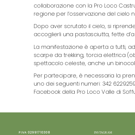
collaborazione con la Pro Loco Castrum 
regione per l’osservazione del cielo n
Dopo aver scrutato il cielo, si ripren
accoglierli una pastasciutta, fette d’
La manifestazione è aperta a tutti, a
scarpe da trekking, torcia elettrica (o
spettacolo celeste, anche un binocol
Per partecipare, è necessaria la preno
uno dei seguenti numeri: 342 6229259
Facebook della Pro Loco Valle di Sof
P.IVA 02991710308
INSTAGRAM