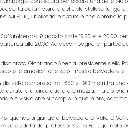
offumbergo, conosciuta per essere una delle più pic
coperta della natura e del cielo stellato, lungo un
 sul Friuli”, il belvedere naturale che domina la pi
i Soffumbergo il 9 agosto tra le 19.30 e le 20.00, per l
on partenza alle 20.30. Ad accompagnare i partecipa
ichiarato Gianfranco Specia, presidente della Pro
l bosco e le emozioni che solo il nostro belvedere e i
 dislivello compreso tra i 680 e i 913 metri, ha una
a durata è di circa due ore e mezza, ma ciò che 
oriale e visivo che si compie in quelle ore, cammina
2.45, quando si giunge al belvedere di Valle di So
ica guidata dal professor Steno Ferluga, noto astr