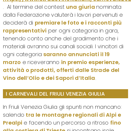
. Al termine del contest
una giuria
nominata
dalla Federazione valuterà i lavori pervenuti e
deciderà di
premiare le foto e i racconti più
rappresentativi
per ogni categoria in gara,
tenendo conto anche del gradimento che i
materiali avranno sui canali sociali. I vincitori di
ogni categoria
saranno annunciati il 19
marzo
e riceveranno
in premio esperienze,
attività o prodotti, offerti dalle Strade del
Vino dell’Olio e dei Sapori d’Italia
.
I CARNEVALI DEL FRIULI VENEZIA GIULIA
In Friuli Venezia Giulia gli spunti non mancano:
salendo
tra le montagne regionali di Alpi e
Prealpi
e facendo un percorso a ritroso
fino
alla costiera di Trieste
si incontrano isole