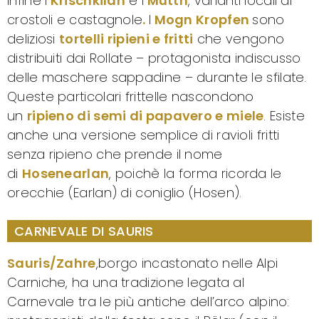
infine i
Krischkilan
e i
Muttn
, varianti locali di
crostoli e castagnole
.
I
Mogn Kropfen
sono
deliziosi
tortelli ripieni e fritti
che vengono
distribuiti dai Rollate – protagonista indiscusso
delle maschere sappadine – durante le sfilate.
Queste particolari frittelle nascondono
un
ripieno di semi di papavero e miele
. Esiste
anche una versione semplice di ravioli fritti
senza ripieno che prende il nome
di
Hosenearlan
, poichè la forma ricorda le
orecchie (Earlan) di coniglio (Hosen).
CARNEVALE DI SAURIS
Sauris/Zahre
,borgo incastonato nelle Alpi
Carniche, ha una tradizione legata al
Carnevale tra le più antiche dell’arco alpino: