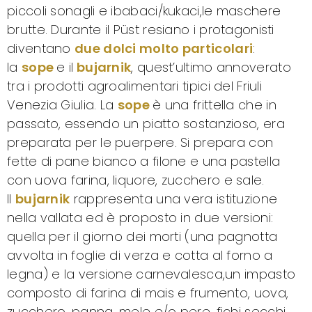
piccoli sonagli e ibabaci/kukaci,le maschere
brutte. Durante il Püst resiano i protagonisti
diventano
due dolci molto particolari
:
la
sope
e il
bujarnik
, quest’ultimo annoverato
tra i prodotti agroalimentari tipici del Friuli
Venezia Giulia. La
sope
è una frittella che in
passato, essendo un piatto sostanzioso, era
preparata per le puerpere. Si prepara con
fette di pane bianco a filone e una pastella
con uova farina, liquore, zucchero e sale.
Il
bujarnik
rappresenta una vera istituzione
nella vallata ed è proposto in due versioni:
quella per il giorno dei morti (una pagnotta
avvolta in foglie di verza e cotta al forno a
legna) e la versione carnevalesca,un impasto
composto di farina di mais e frumento, uova,
zucchero, panna, mele e/o pere, fichi secchi,