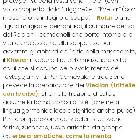
protagonisti della festa sono il Rölar (con il
volto ricoperto dalla fuliggine) e il “Kheirar” (con
mascherone in legno e scopa). Il
Rölar
è una
figura magica e demoniaca, il cui nome deriva
dai Rolelan, i campanelli che porta intorno alla
vita e che assieme alla scopa usa per
avvertire gli abitanti dell’inizio della mascherata,
il
Kheirar
invece è il re delle maschere ed è
colui che si occupa dello svolgimento dei
festeggiamenti. Per Carnevale la tradizione
prevede la preparazione dei
Vledlan
(frittelle
con le erbe)
, che nella frazione di Lateis
assume la forma tronca di ‘vlé’ (che nella
lingua germanica locale significa anche pulce).
Per la preparazione dei vledlan si utilizzano
farina, zucchero, uova arricchiti da grappa
ed
erbe aromatiche, come la menta