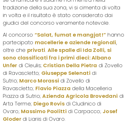
tradizione della sua zona, vi si cimenta di volta
in volta e il risultato è stato considerato dai
giudici del concorso veramente notevole.
Al concorso
“Salat, fumat e mangjat!”
hanno
partecipato
macellerie e aziende regionali
,
oltre che
privati
.
Alle spalle di Ida Zolli, si
sono classificati fra i primi dieci: Albano
Unfer
di Cleulis;
Cristian Della Pietra
di Zovello
di Ravascletto;
Giuseppe Selenati
di
Sutrio;
Marco Morassi
di Zovello di
Ravascletto;
Flavio Piazza
della Macelleria
Piazza di Sutrio;
Azienda Agricola Brovedani
di
Arta Terme;
Diego Rovis
di Cludinico di
Ovaro;
Massimo Paolitti
di Carpacco;
Josef
Gloder
di Liariis di Ovaro.