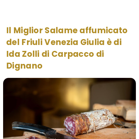
Il Miglior Salame affumicato
del Friuli Venezia Giulia è di
Ida Zolli di Carpacco di
Dignano