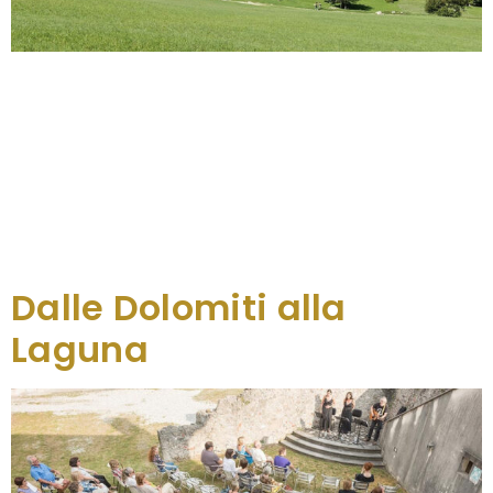
Il penultimo concerto di “Note nei roccoli e nelle
corti” in programma sabato 13 settembre alle 17
lascerà il segno, sperando nel bel tempo. Per un
paio di motivi. Il primo riguarda il contesto che
ospiterà lo spettacolo: è la Sella di Sant’Agnese a
Gemona, un luogo affascinante per il paesaggio e
la storia che la caratterizzano (per raggiungerlo è
necessario […]
Dalle Dolomiti alla
Laguna