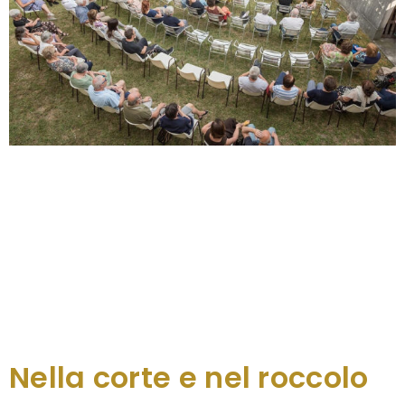
Terzo appuntamento della rassegna “Note nei
roccoli e nelle corti”, festival itinerante dedicato
alla musica popolare che domenica 13 luglio alle 18
farà tappa nella corte della Biblioteca di Osoppo. Il
concerto, promosso dall’Ecomuseo in
collaborazione con il Comune, vedrà come
protagonista un duo d’eccezione formato
da Roberto Tombesi e Andrea Da Cortà. Musicisti
polistrumentisti con alle spalle molti […]
Nella corte e nel roccolo