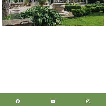
Grand Tango Ensemble Cesare Chiacchiaretta,
bandoneon Nicola Marvulli, violino Marco
Colacioppo, pianoforte Mauro De Federicis, chitarra
elettrica Claudio Marzolo, contrabbasso Mercoledì
14 agosto – Santa Maria La Longa, Villa Tissano_ ore
21.00 Calendario completo
su www.neisuonideiluoghi.it #neisuonideiluoghi Il
Grand Tango Ensemble, formato da Cesare
Chiacchiaretta (bandoneon), Nicola Marvulli
(violino), Marco Colacioppo (pianoforte), Mauro De
Federicis (chitarra […]