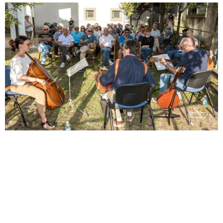
Il concerto del secondo fine settimana che
l’Ecomuseo dedica alla musica popolare si
sdoppia, nello spazio urbano del centro storico
di Gemona e nel contesto naturale di Montenars.
Nel doppio appuntamento il concetto di musica
popolare troverà piena consacrazione, perché il
gruppo che darà spettacolo è portatore di una