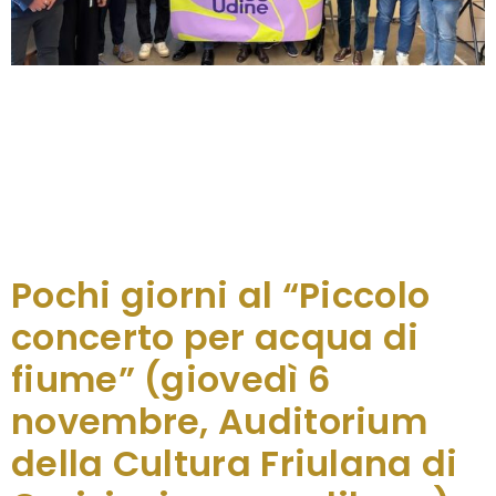
Per la prima volta Udine avrà il suo “concertone”:
un grande evento gratuito, aperto a tutte e tutti e
costruito dal basso insieme alla comunità.
L’appuntamento è per venerdì 1 maggio, dalle 16 a
mezzanotte, in Piazza Venerio, che per un giorno
diventerà il cuore musicale e sociale della città. Il
progetto, sostenuto da CGIL, CISL, Legacoop […]
Pochi giorni al “Piccolo
concerto per acqua di
fiume” (giovedì 6
novembre, Auditorium
della Cultura Friulana di